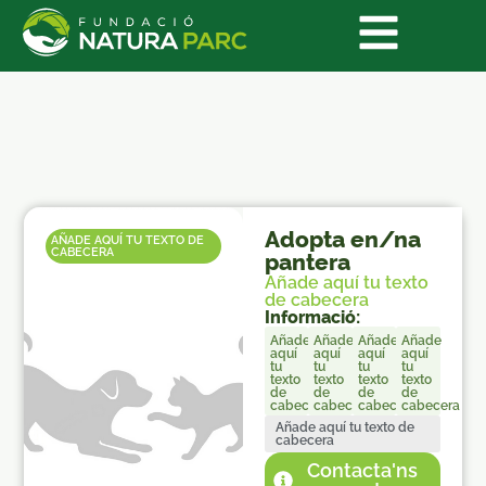
Adopta en/na
AÑADE AQUÍ TU TEXTO DE
CABECERA
pantera
Añade aquí tu texto
de cabecera
Informació:
Añade
Añade
Añade
Añade
aquí
aquí
aquí
aquí
tu
tu
tu
tu
texto
texto
texto
texto
de
de
de
de
cabecera
cabecera
cabecera
cabecera
Añade aquí tu texto de
cabecera
Contacta'ns