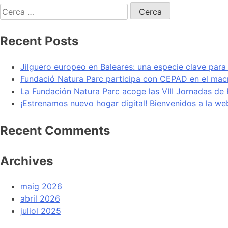
Recent Posts
Jilguero europeo en Baleares: una especie clave para
Fundació Natura Parc participa con CEPAD en el ma
La Fundación Natura Parc acoge las VIII Jornadas de B
¡Estrenamos nuevo hogar digital! Bienvenidos a la we
Recent Comments
Archives
maig 2026
abril 2026
juliol 2025