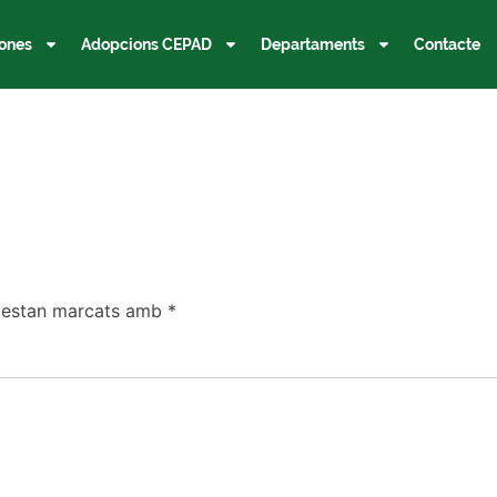
ones
Adopcions CEPAD
Departaments
Contacte
s estan marcats amb
*