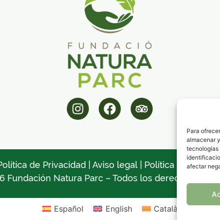
Para ofrecer
almacenar y/
tecnologías
identificaci
Política de Privacidad
|
Aviso legal
|
Política de Cookie
afectar nega
6 Fundación Natura Parc – Todos los derechos reser
A
Español
English
Català