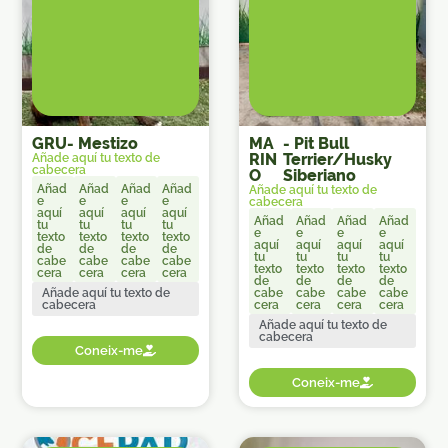
GRU
-
Mestizo
MA
-
Pit Bull
RIN
Terrier/Husky
Añade aquí tu texto de
cabecera
O
Siberiano
Añad
Añad
Añad
Añad
Añade aquí tu texto de
e
e
e
e
cabecera
aquí
aquí
aquí
aquí
Añad
Añad
Añad
Añad
tu
tu
tu
tu
e
e
e
e
texto
texto
texto
texto
aquí
aquí
aquí
aquí
de
de
de
de
tu
tu
tu
tu
cabe
cabe
cabe
cabe
texto
texto
texto
texto
cera
cera
cera
cera
de
de
de
de
Añade aquí tu texto de
cabe
cabe
cabe
cabe
cabecera
cera
cera
cera
cera
Añade aquí tu texto de
cabecera
Coneix-me
Coneix-me