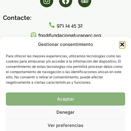
Contacte:
971 14 45 32
fnp@fundacionaturaparc.org
Gestionar consentimiento
Horari d'atenció al públic:
Lunes a Viernes
Para ofrecer las mejores experiencias, utilizamos tecnologías como las
cookies para almacenar y/o acceder a la información del dispositivo. El
8:00h – 16:00h
consentimiento de estas tecnologías nos permitirá procesar datos como
el comportamiento de navegación o las identificaciones únicas en este
sitio. No consentir o retirar el consentimiento, puede afectar
negativamente a ciertas características y funciones.
Política de Privacidad
|
Aviso legal
|
Política de
Aceptar
Cookies
© 2026 Fundación Natura Parc – Todos los derechos
Denegar
reservados.
Ver preferencias