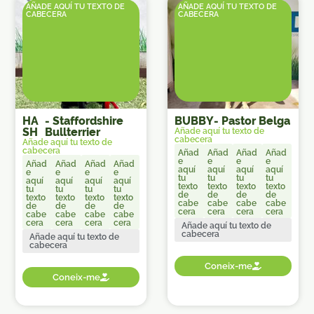
AÑADE AQUÍ TU TEXTO DE
AÑADE AQUÍ TU TEXTO DE
CABECERA
CABECERA
HA
-
Staffordshire
BUBBY
-
Pastor Belga
SH
Bullterrier
Añade aquí tu texto de
cabecera
Añade aquí tu texto de
cabecera
Añad
Añad
Añad
Añad
e
e
e
e
Añad
Añad
Añad
Añad
aquí
aquí
aquí
aquí
e
e
e
e
tu
tu
tu
tu
aquí
aquí
aquí
aquí
texto
texto
texto
texto
tu
tu
tu
tu
de
de
de
de
texto
texto
texto
texto
cabe
cabe
cabe
cabe
de
de
de
de
cera
cera
cera
cera
cabe
cabe
cabe
cabe
cera
cera
cera
cera
Añade aquí tu texto de
cabecera
Añade aquí tu texto de
cabecera
Coneix-me
Coneix-me