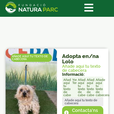
Adopta en/na
AÑADE AQUÍ TU TEXTO DE
CABECERA
Lolo
Añade aquí tu texto
de cabecera
Informació:
Añade
Yorkshire
Añade
Añade
Añade
aquí
Terrier
aquí
aquí
aquí
tu
tu
tu
tu
texto
texto
texto
texto
de
de
de
de
cabecera
cabecera
cabecera
cabecera
Añade aquí tu texto de
cabecera
Contacta'ns