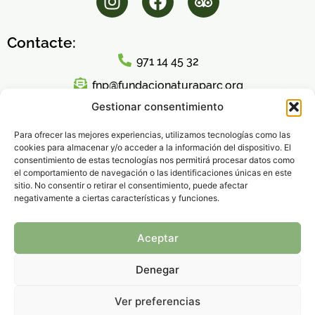
Contacte:
971 14 45 32
fnp@fundacionaturaparc.org
Gestionar consentimiento
Horari d'atenció al públic:
Lunes a Viernes
Para ofrecer las mejores experiencias, utilizamos tecnologías como las
cookies para almacenar y/o acceder a la información del dispositivo. El
8:00h – 16:00h
consentimiento de estas tecnologías nos permitirá procesar datos como
el comportamiento de navegación o las identificaciones únicas en este
sitio. No consentir o retirar el consentimiento, puede afectar
negativamente a ciertas características y funciones.
Política de Privacidad
|
Aviso legal
|
Política de
Aceptar
Cookies
© 2026 Fundación Natura Parc – Todos los derechos
Denegar
reservados.
Ver preferencias