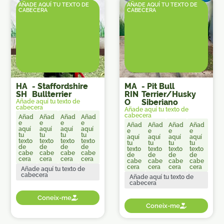
AÑADE AQUÍ TU TEXTO DE
AÑADE AQUÍ TU TEXTO DE
CABECERA
CABECERA
HA
-
Staffordshire
MA
-
Pit Bull
SH
Bullterrier
RIN
Terrier/Husky
O
Siberiano
Añade aquí tu texto de
cabecera
Añade aquí tu texto de
cabecera
Añad
Añad
Añad
Añad
e
e
e
e
Añad
Añad
Añad
Añad
aquí
aquí
aquí
aquí
e
e
e
e
tu
tu
tu
tu
aquí
aquí
aquí
aquí
texto
texto
texto
texto
tu
tu
tu
tu
de
de
de
de
texto
texto
texto
texto
cabe
cabe
cabe
cabe
de
de
de
de
cera
cera
cera
cera
cabe
cabe
cabe
cabe
cera
cera
cera
cera
Añade aquí tu texto de
cabecera
Añade aquí tu texto de
cabecera
Coneix-me
Coneix-me