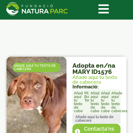
Adopta en/na
AÑADE AQUÍ TU TEXTO DE
CABECERA
MARY ID1576
Añade aquí tu texto
de cabecera
Informació:
Añade
Pit
Añade
Añade
Añade
aquí
Bull
aquí
aquí
aquí
tu
Terrier
tu
tu
tu
texto
texto
texto
texto
de
de
de
de
cabecera
cabecera
cabecera
cabecera
Añade aquí tu texto de
cabecera
Contacta'ns