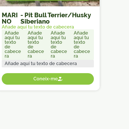
MARI
-
Pit Bull Terrier/Husky
NO
Siberiano
Añade aquí tu texto de cabecera
Añade
Añade
Añade
Añade
aquí tu
aquí tu
aquí tu
aquí tu
texto
texto
texto
texto
de
de
de
de
cabece
cabece
cabece
cabece
ra
ra
ra
ra
Añade aquí tu texto de cabecera
Coneix-me