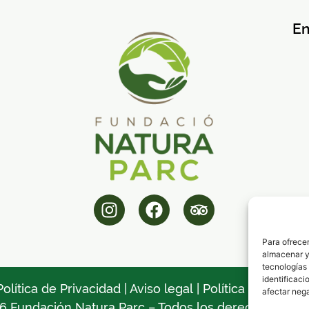
En
Para ofrecer
almacenar y/
tecnologías
identificaci
Política de Privacidad
|
Aviso legal
|
Política de Cookie
afectar nega
6 Fundación Natura Parc – Todos los derechos reser