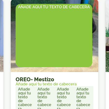
AÑADE AQUÍ TU TEXTO DE CABECERA
OREO
-
Mestizo
Añade aquí tu texto de cabecera
Añade
Añade
Añade
Añade
aquí tu
aquí tu
aquí tu
aquí tu
texto
texto
texto
texto
de
de
de
de
cabece
cabece
cabece
cabece
ra
ra
ra
ra