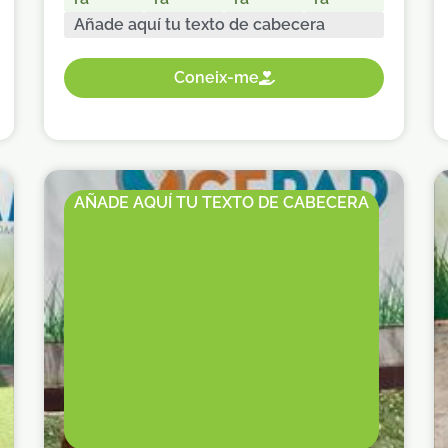
Añade aquí tu texto de cabecera
Coneix-me
AÑADE AQUÍ TU TEXTO DE CABECERA