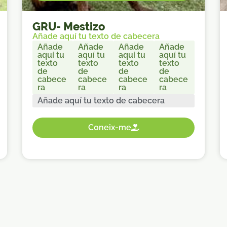
GRU
-
Mestizo
Añade aquí tu texto de cabecera
Añade
Añade
Añade
Añade
aquí tu
aquí tu
aquí tu
aquí tu
texto
texto
texto
texto
de
de
de
de
cabece
cabece
cabece
cabece
ra
ra
ra
ra
Añade aquí tu texto de cabecera
Coneix-me