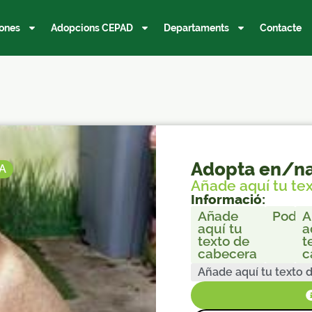
ones
Adopcions CEPAD
Departaments
Contacte
Adopta en/na
A
Añade aquí tu te
Informació:
Añade
Poden
A
aquí tu
a
texto de
t
cabecera
c
Añade aquí tu texto 