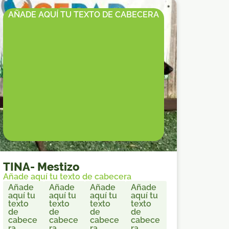
AÑADE AQUÍ TU TEXTO DE CABECERA
TINA
-
Mestizo
Añade aquí tu texto de cabecera
Añade
Añade
Añade
Añade
aquí tu
aquí tu
aquí tu
aquí tu
texto
texto
texto
texto
de
de
de
de
cabece
cabece
cabece
cabece
ra
ra
ra
ra