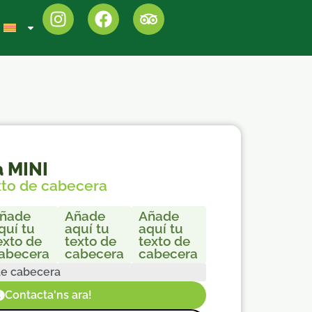
 MINI
xto de cabecera
co
ñade
Añade
Añade
quí tu
aquí tu
aquí tu
exto de
texto de
texto de
abecera
cabecera
cabecera
de cabecera
Contacta'ns ara!