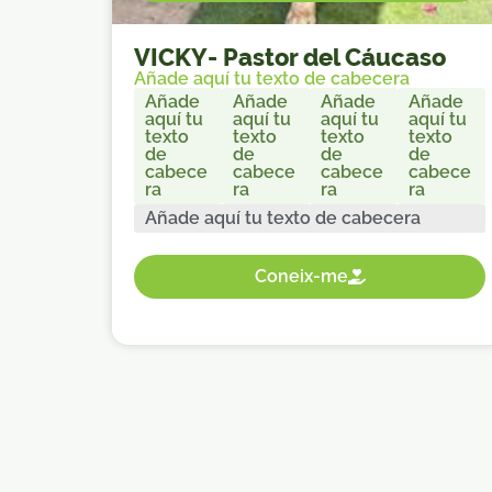
VICKY
-
Pastor del Cáucaso
Añade aquí tu texto de cabecera
Añade
Añade
Añade
Añade
aquí tu
aquí tu
aquí tu
aquí tu
texto
texto
texto
texto
de
de
de
de
cabece
cabece
cabece
cabece
ra
ra
ra
ra
Añade aquí tu texto de cabecera
Coneix-me