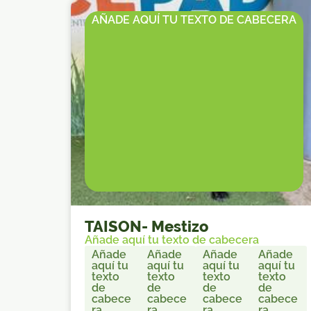
AÑADE AQUÍ TU TEXTO DE CABECERA
TAISON
-
Mestizo
Añade aquí tu texto de cabecera
Añade
Añade
Añade
Añade
aquí tu
aquí tu
aquí tu
aquí tu
texto
texto
texto
texto
de
de
de
de
cabece
cabece
cabece
cabece
ra
ra
ra
ra