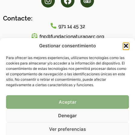
Contacte:
971 14 45 32
fnp@fundacionaturaparc.org
Gestionar consentimiento
Horari d'atenció al públic:
Lunes a Viernes
Para ofrecer las mejores experiencias, utilizamos tecnologías como las
cookies para almacenar y/o acceder a la información del dispositivo. El
8:00h – 16:00h
consentimiento de estas tecnologías nos permitirá procesar datos como
el comportamiento de navegación o las identificaciones únicas en este
sitio. No consentir o retirar el consentimiento, puede afectar
negativamente a ciertas características y funciones.
Política de Privacidad
|
Aviso legal
|
Política de
Aceptar
Cookies
© 2026 Fundación Natura Parc – Todos los derechos
Denegar
reservados.
Ver preferencias