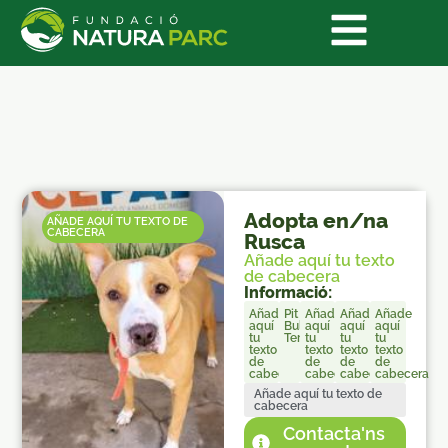
Adopta en/na
AÑADE AQUÍ TU TEXTO DE
CABECERA
Rusca
Añade aquí tu texto
de cabecera
Informació:
Añade
Pit
Añade
Añade
Añade
aquí
Bull
aquí
aquí
aquí
tu
Terrier
tu
tu
tu
texto
texto
texto
texto
de
de
de
de
cabecera
cabecera
cabecera
cabecera
Añade aquí tu texto de
cabecera
Contacta'ns