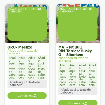
AÑADE AQUÍ TU TEXTO DE
AÑADE AQUÍ TU TEXTO DE
CABECERA
CABECERA
GRU
-
Mestizo
MA
-
Pit Bull
RIN
Terrier/Husky
Añade aquí tu texto de
cabecera
O
Siberiano
Añad
Añad
Añad
Añad
Añade aquí tu texto de
e
e
e
e
cabecera
aquí
aquí
aquí
aquí
Añad
Añad
Añad
Añad
tu
tu
tu
tu
e
e
e
e
texto
texto
texto
texto
aquí
aquí
aquí
aquí
de
de
de
de
tu
tu
tu
tu
cabe
cabe
cabe
cabe
texto
texto
texto
texto
cera
cera
cera
cera
de
de
de
de
Añade aquí tu texto de
cabe
cabe
cabe
cabe
cabecera
cera
cera
cera
cera
Añade aquí tu texto de
cabecera
Coneix-me
Coneix-me