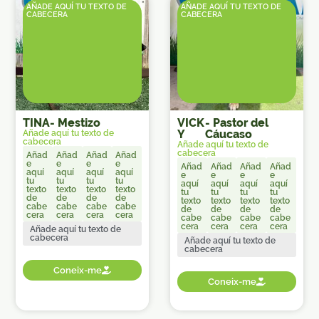
AÑADE AQUÍ TU TEXTO DE
AÑADE AQUÍ TU TEXTO DE
CABECERA
CABECERA
TINA
-
Mestizo
VICK
-
Pastor del
Y
Cáucaso
Añade aquí tu texto de
cabecera
Añade aquí tu texto de
cabecera
Añad
Añad
Añad
Añad
e
e
e
e
Añad
Añad
Añad
Añad
aquí
aquí
aquí
aquí
e
e
e
e
tu
tu
tu
tu
aquí
aquí
aquí
aquí
texto
texto
texto
texto
tu
tu
tu
tu
de
de
de
de
texto
texto
texto
texto
cabe
cabe
cabe
cabe
de
de
de
de
cera
cera
cera
cera
cabe
cabe
cabe
cabe
cera
cera
cera
cera
Añade aquí tu texto de
cabecera
Añade aquí tu texto de
cabecera
Coneix-me
Coneix-me