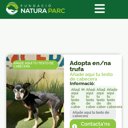
Adopta en/na
AÑADE AQUÍ TU TEXTO DE
CABECERA
trufa
Añade aquí tu texto
de cabecera
Informació:
Añade
Mestizo
Añade
Añade
Añade
aquí
aquí
aquí
aquí
tu
tu
tu
tu
texto
texto
texto
texto
de
de
de
de
cabecera
cabecera
cabecera
cabecera
Añade aquí tu texto de
cabecera
Contacta'ns