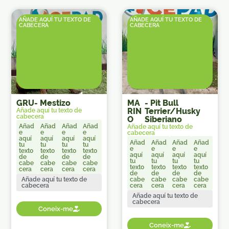
AÑADE AQUÍ TU TEXTO DE
AÑADE AQUÍ TU TEXTO DE
CABECERA
CABECERA
GRU
-
Mestizo
MA
-
Pit Bull
RIN
Terrier/Husky
Añade aquí tu texto de
cabecera
O
Siberiano
Añad
Añad
Añad
Añad
Añade aquí tu texto de
e
e
e
e
cabecera
aquí
aquí
aquí
aquí
Añad
Añad
Añad
Añad
tu
tu
tu
tu
e
e
e
e
texto
texto
texto
texto
aquí
aquí
aquí
aquí
de
de
de
de
tu
tu
tu
tu
cabe
cabe
cabe
cabe
texto
texto
texto
texto
cera
cera
cera
cera
de
de
de
de
Añade aquí tu texto de
cabe
cabe
cabe
cabe
cabecera
cera
cera
cera
cera
Añade aquí tu texto de
cabecera
Coneix-me
Coneix-me