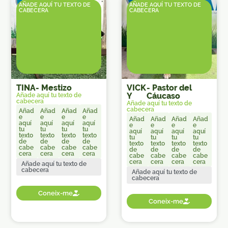
AÑADE AQUÍ TU TEXTO DE
AÑADE AQUÍ TU TEXTO DE
CABECERA
CABECERA
TINA
-
Mestizo
VICK
-
Pastor del
Y
Cáucaso
Añade aquí tu texto de
cabecera
Añade aquí tu texto de
cabecera
Añad
Añad
Añad
Añad
e
e
e
e
Añad
Añad
Añad
Añad
aquí
aquí
aquí
aquí
e
e
e
e
tu
tu
tu
tu
aquí
aquí
aquí
aquí
texto
texto
texto
texto
tu
tu
tu
tu
de
de
de
de
texto
texto
texto
texto
cabe
cabe
cabe
cabe
de
de
de
de
cera
cera
cera
cera
cabe
cabe
cabe
cabe
cera
cera
cera
cera
Añade aquí tu texto de
cabecera
Añade aquí tu texto de
cabecera
Coneix-me
Coneix-me