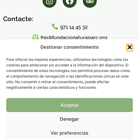
Contacte:
971 14 45 32
fnp@fundacionaturaparc.org
Gestionar consentimiento
Horari d'atenció al públic:
Lunes a Viernes
Para ofrecer las mejores experiencias, utilizamos tecnologías como las
cookies para almacenar y/o acceder a la información del dispositivo. El
8:00h – 16:00h
consentimiento de estas tecnologías nos permitirá procesar datos como
el comportamiento de navegación o las identificaciones únicas en este
sitio. No consentir o retirar el consentimiento, puede afectar
negativamente a ciertas características y funciones.
Política de Privacidad
|
Aviso legal
|
Política de
Aceptar
Cookies
© 2026 Fundación Natura Parc – Todos los derechos
Denegar
reservados.
Ver preferencias