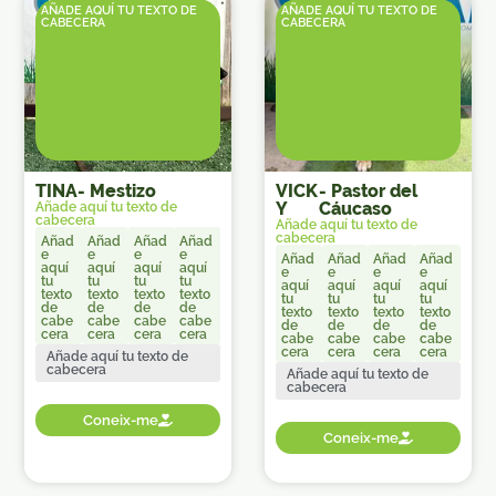
AÑADE AQUÍ TU TEXTO DE
AÑADE AQUÍ TU TEXTO DE
CABECERA
CABECERA
TINA
-
Mestizo
VICK
-
Pastor del
Y
Cáucaso
Añade aquí tu texto de
cabecera
Añade aquí tu texto de
cabecera
Añad
Añad
Añad
Añad
e
e
e
e
Añad
Añad
Añad
Añad
aquí
aquí
aquí
aquí
e
e
e
e
tu
tu
tu
tu
aquí
aquí
aquí
aquí
texto
texto
texto
texto
tu
tu
tu
tu
de
de
de
de
texto
texto
texto
texto
cabe
cabe
cabe
cabe
de
de
de
de
cera
cera
cera
cera
cabe
cabe
cabe
cabe
cera
cera
cera
cera
Añade aquí tu texto de
cabecera
Añade aquí tu texto de
cabecera
Coneix-me
Coneix-me