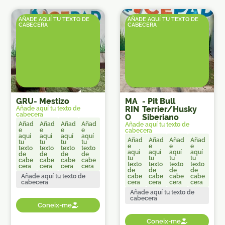
AÑADE AQUÍ TU TEXTO DE
AÑADE AQUÍ TU TEXTO DE
CABECERA
CABECERA
GRU
-
Mestizo
MA
-
Pit Bull
RIN
Terrier/Husky
Añade aquí tu texto de
cabecera
O
Siberiano
Añad
Añad
Añad
Añad
Añade aquí tu texto de
e
e
e
e
cabecera
aquí
aquí
aquí
aquí
Añad
Añad
Añad
Añad
tu
tu
tu
tu
e
e
e
e
texto
texto
texto
texto
aquí
aquí
aquí
aquí
de
de
de
de
tu
tu
tu
tu
cabe
cabe
cabe
cabe
texto
texto
texto
texto
cera
cera
cera
cera
de
de
de
de
Añade aquí tu texto de
cabe
cabe
cabe
cabe
cabecera
cera
cera
cera
cera
Añade aquí tu texto de
cabecera
Coneix-me
Coneix-me