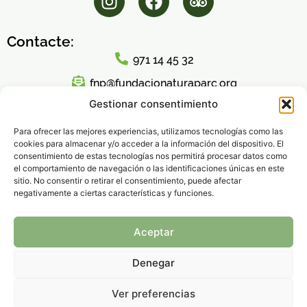
Contacte:
971 14 45 32
fnp@fundacionaturaparc.org
Gestionar consentimiento
Horari d'atenció al públic:
Lunes a Viernes
Para ofrecer las mejores experiencias, utilizamos tecnologías como las
cookies para almacenar y/o acceder a la información del dispositivo. El
8:00h – 16:00h
consentimiento de estas tecnologías nos permitirá procesar datos como
el comportamiento de navegación o las identificaciones únicas en este
sitio. No consentir o retirar el consentimiento, puede afectar
negativamente a ciertas características y funciones.
Política de Privacidad
|
Aviso legal
|
Política de
Aceptar
Cookies
© 2026 Fundación Natura Parc – Todos los derechos
Denegar
reservados.
Ver preferencias