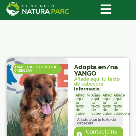
Adopta en/na
AÑADE AQUÍ TU TEXTO DE
CABECERA
YANGO
Añade aquí tu texto
de cabecera
Informació:
Añade
Mestizo
Añade
Añade
Añade
aquí
aquí
aquí
aquí
tu
tu
tu
tu
texto
texto
texto
texto
de
de
de
de
cabecera
cabecera
cabecera
cabecera
Añade aquí tu texto de
cabecera
Contacta'ns