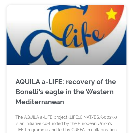
AQUILA a-LIFE: recovery of the
Bonelli’s eagle in the Western
Mediterranean
The AQUILA a-LIFE project (LIFE16 NAT/ES/000235)
is an initiative co-funded by the European Union’s
LIFE Programme and led by GREFA, in collaboration