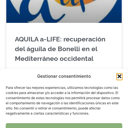
AQUILA a-LIFE: recuperación
del águila de Bonelli en el
Mediterráneo occidental
El proyecto AQUILA a-LIFE (LIFE16 NAT/ES/000235)
Gestionar consentimiento
es una iniciativa cofinanciada por el Programa LIFE
de la Unión Europea y liderada por GREFA, en
Para ofrecer las mejores experiencias, utilizamos tecnologías como las
colaboración con
cookies para almacenar y/o acceder a la información del dispositivo. El
consentimiento de estas tecnologías nos permitirá procesar datos como
el comportamiento de navegación o las identificaciones únicas en este
LEER ARTÍCULO...
sitio. No consentir o retirar el consentimiento, puede afectar
negativamente a ciertas características y funciones.
marzo 23, 2026