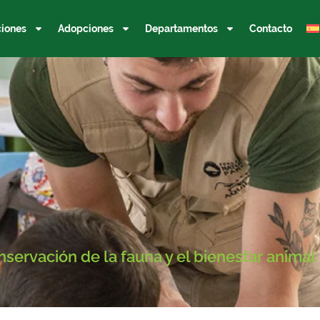
iones
Adopciones
Departamentos
Contacto
nservación de la fauna y el bienestar animal