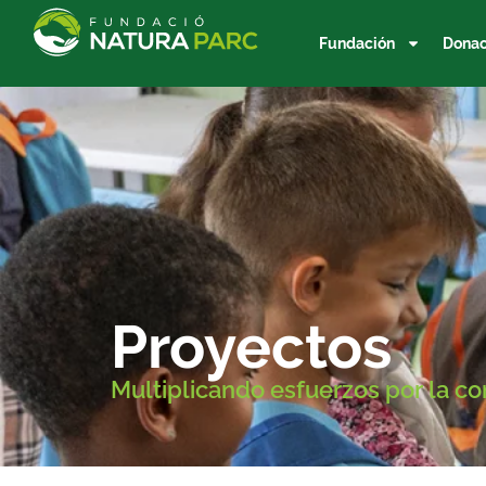
Fundación
Donac
Proyectos
Multiplicando esfuerzos por la co