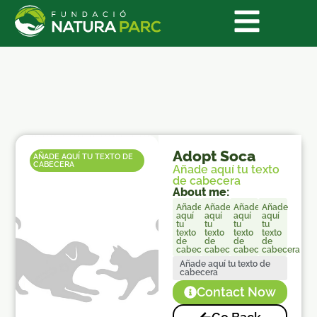
Adopt Soca
AÑADE AQUÍ TU TEXTO DE
CABECERA
Añade aquí tu texto
de cabecera
About me:
Añade
Añade
Añade
Añade
aquí
aquí
aquí
aquí
tu
tu
tu
tu
texto
texto
texto
texto
de
de
de
de
cabecera
cabecera
cabecera
cabecera
Añade aquí tu texto de
cabecera
Contact Now