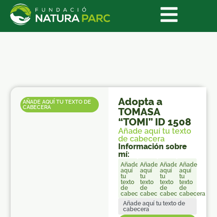
Adopta a
AÑADE AQUÍ TU TEXTO DE
CABECERA
TOMASA
“TOMI” ID 1508
Añade aquí tu texto
de cabecera
Información sobre
mí:
Añade
Añade
Añade
Añade
aquí
aquí
aquí
aquí
tu
tu
tu
tu
texto
texto
texto
texto
de
de
de
de
cabecera
cabecera
cabecera
cabecera
Añade aquí tu texto de
cabecera