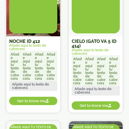
NOCHE ID 412
CIELO (GATO VA 5 ID
414)
Añade aquí tu texto de
cabecera
Añade aquí tu texto de
cabecera
Añad
Añad
Añad
Añad
e
e
e
e
Añad
Añad
Añad
Añad
aquí
aquí
aquí
aquí
e
e
e
e
tu
tu
tu
tu
aquí
aquí
aquí
aquí
texto
texto
texto
texto
tu
tu
tu
tu
de
de
de
de
texto
texto
texto
texto
cabe
cabe
cabe
cabe
de
de
de
de
cera
cera
cera
cera
cabe
cabe
cabe
cabe
cera
cera
cera
cera
Añade aquí tu texto de
cabecera
Añade aquí tu texto de
cabecera
Get to know me
Get to know me
AÑADE AQUÍ TU TEXTO DE
AÑADE AQUÍ TU TEXTO DE