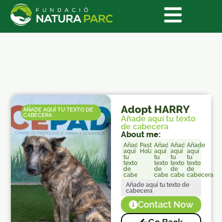
Adopt HARRY
AÑADE AQUÍ TU TEXTO DE
CABECERA
Añade aquí tu texto
de cabecera
About me:
Añade
Pastor
Añade
Añade
Añade
aquí
Holandés/Mestizo
aquí
aquí
aquí
tu
tu
tu
tu
texto
texto
texto
texto
de
de
de
de
cabecera
cabecera
cabecera
cabecera
Añade aquí tu texto de
cabecera
Contact Now