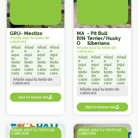
GRU
-
Mestizo
MA
-
Pit Bull
RIN
Terrier/Husky
Añade aquí tu texto de
cabecera
O
Siberiano
Añad
Añad
Añad
Añad
Añade aquí tu texto de
e
e
e
e
cabecera
aquí
aquí
aquí
aquí
Añad
Añad
Añad
Añad
tu
tu
tu
tu
e
e
e
e
texto
texto
texto
texto
aquí
aquí
aquí
aquí
de
de
de
de
tu
tu
tu
tu
cabe
cabe
cabe
cabe
texto
texto
texto
texto
cera
cera
cera
cera
de
de
de
de
Añade aquí tu texto de
cabe
cabe
cabe
cabe
cabecera
cera
cera
cera
cera
Añade aquí tu texto de
cabecera
Get to know me
Get to know me
AÑADE AQUÍ TU TEXTO DE
AÑADE AQUÍ TU TEXTO DE
CABECERA
CABECERA