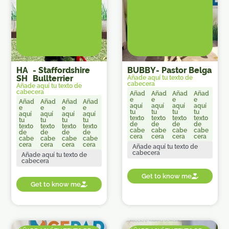
HA
-
Staffordshire
BUBBY
-
Pastor Belga
SH
Bullterrier
Añade aquí tu texto de
cabecera
Añade aquí tu texto de
cabecera
Añad
Añad
Añad
Añad
e
e
e
e
Añad
Añad
Añad
Añad
aquí
aquí
aquí
aquí
e
e
e
e
tu
tu
tu
tu
aquí
aquí
aquí
aquí
texto
texto
texto
texto
tu
tu
tu
tu
de
de
de
de
texto
texto
texto
texto
cabe
cabe
cabe
cabe
de
de
de
de
cera
cera
cera
cera
cabe
cabe
cabe
cabe
cera
cera
cera
cera
Añade aquí tu texto de
cabecera
Añade aquí tu texto de
cabecera
Get to know me
Get to know me