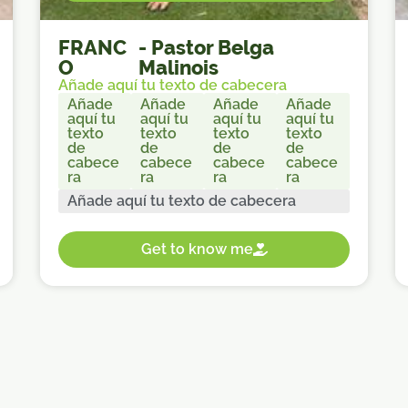
FRANC
-
Pastor Belga
O
Malinois
Añade aquí tu texto de cabecera
Añade
Añade
Añade
Añade
aquí tu
aquí tu
aquí tu
aquí tu
texto
texto
texto
texto
de
de
de
de
cabece
cabece
cabece
cabece
ra
ra
ra
ra
Añade aquí tu texto de cabecera
Get to know me