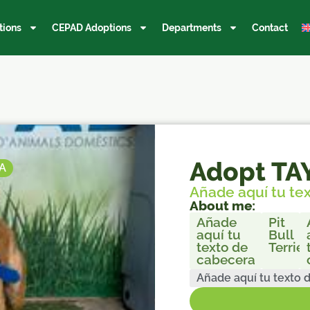
tions
CEPAD Adoptions
Departments
Contact
Adopt T
A
Añade aquí tu te
About me:
Añade
Pit
aquí tu
Bull
texto de
Terrier
cabecera
Añade aquí tu texto 