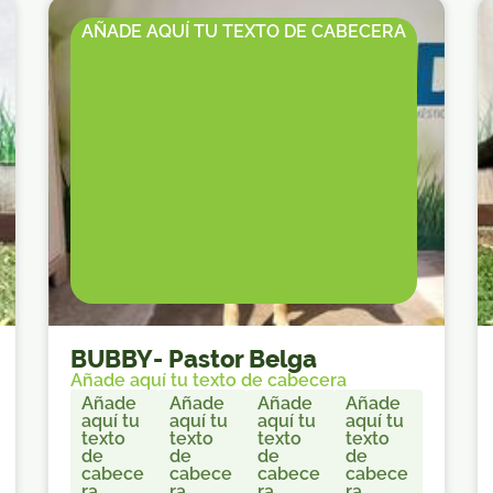
AÑADE AQUÍ TU TEXTO DE CABECERA
BUBBY
-
Pastor Belga
Añade aquí tu texto de cabecera
Añade
Añade
Añade
Añade
aquí tu
aquí tu
aquí tu
aquí tu
texto
texto
texto
texto
de
de
de
de
cabece
cabece
cabece
cabece
ra
ra
ra
ra