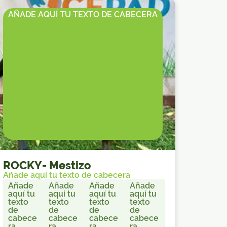
AÑADE AQUÍ TU TEXTO DE CABECERA
ROCKY
-
Mestizo
Añade aquí tu texto de cabecera
Añade
Añade
Añade
Añade
aquí tu
aquí tu
aquí tu
aquí tu
texto
texto
texto
texto
de
de
de
de
cabece
cabece
cabece
cabece
ra
ra
ra
ra