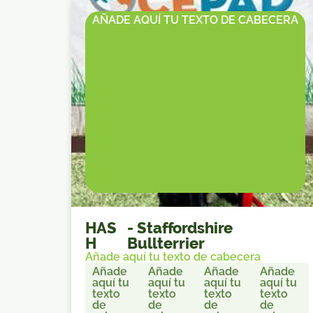
AÑADE AQUÍ TU TEXTO DE CABECERA
HAS
-
Staffordshire
H
Bullterrier
Añade aquí tu texto de cabecera
Añade
Añade
Añade
Añade
aquí tu
aquí tu
aquí tu
aquí tu
texto
texto
texto
texto
de
de
de
de