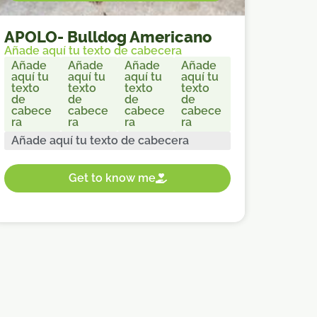
APOLO
-
Bulldog Americano
Añade aquí tu texto de cabecera
Añade
Añade
Añade
Añade
aquí tu
aquí tu
aquí tu
aquí tu
texto
texto
texto
texto
de
de
de
de
cabece
cabece
cabece
cabece
ra
ra
ra
ra
Añade aquí tu texto de cabecera
Get to know me