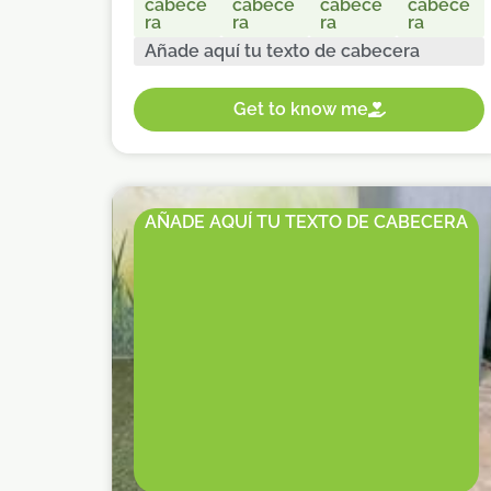
cabece
cabece
cabece
cabece
ra
ra
ra
ra
Añade aquí tu texto de cabecera
Get to know me
AÑADE AQUÍ TU TEXTO DE CABECERA