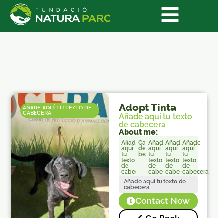
Adopt Tinta
AÑADE AQUÍ TU TEXTO DE
CABECERA
Añade aquí tu texto
de cabecera
About me:
Añade
Ca
Añade
Añade
Añade
aquí
de
aquí
aquí
aquí
tu
bestiar
tu
tu
tu
texto
texto
texto
texto
de
de
de
de
cabecera
cabecera
cabecera
cabecera
Añade aquí tu texto de
cabecera
Contact Now