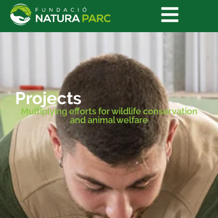
Projects
Multiplying efforts for wildlife conservation
and animal welfare