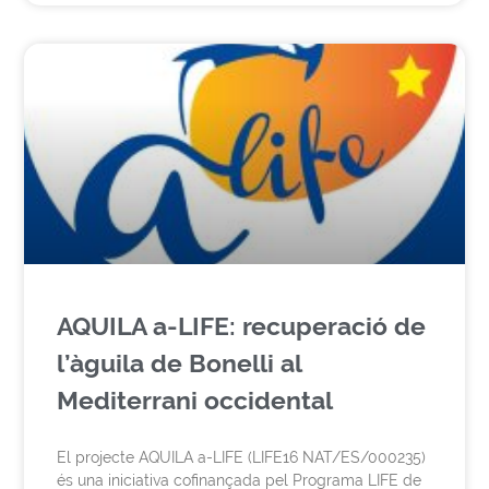
AQUILA a-LIFE: recuperació de
l’àguila de Bonelli al
Mediterrani occidental
El projecte AQUILA a-LIFE (LIFE16 NAT/ES/000235)
és una iniciativa cofinançada pel Programa LIFE de