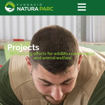
Projects
Multiplying efforts for wildlife conservation
and animal welfare