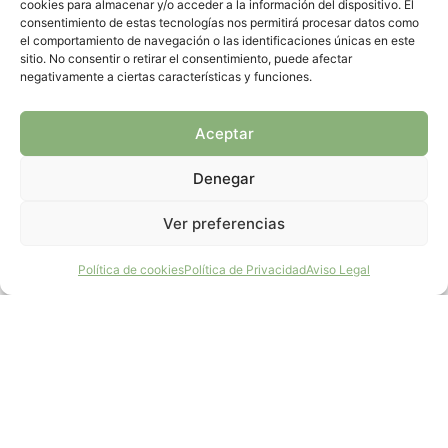
AQUILA a-LIFE: recuperación
cookies para almacenar y/o acceder a la información del dispositivo. El
consentimiento de estas tecnologías nos permitirá procesar datos como
del águila de Bonelli en el
el comportamiento de navegación o las identificaciones únicas en este
sitio. No consentir o retirar el consentimiento, puede afectar
Mediterráneo occidental
negativamente a ciertas características y funciones.
El proyecto AQUILA a-LIFE (LIFE16 NAT/ES/000235)
Aceptar
es una iniciativa cofinanciada por el Programa LIFE
de la Unión Europea y liderada por GREFA, en
Denegar
colaboración con
Ver preferencias
LEER ARTÍCULO...
¡Haz un Donativo!
Política de cookies
Política de Privacidad
Aviso Legal
March 23, 2026