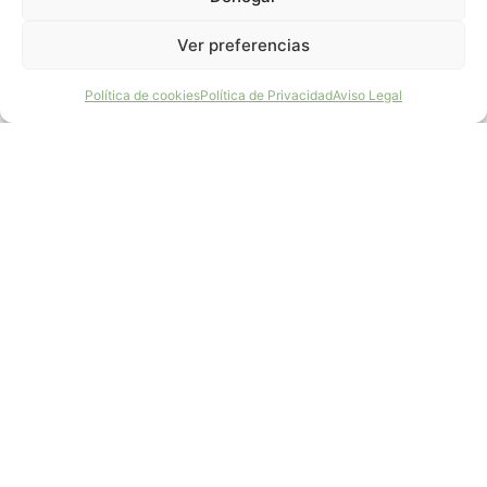
Ver preferencias
¡Haz un Donativo!
Política de cookies
Política de Privacidad
Aviso Legal
AQUILA a-LIFE: recuperación
del águila de Bonelli en el
Mediterráneo occidental
El proyecto AQUILA a-LIFE (LIFE16 NAT/ES/000235)
es una iniciativa cofinanciada por el Programa LIFE