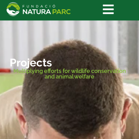
Projects
Multiplying efforts for wildlife conservation
and animal welfare