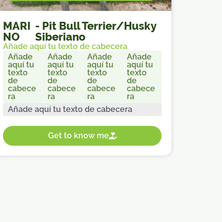
MARI
-
Pit Bull Terrier/Husky
NO
Siberiano
Añade aquí tu texto de cabecera
Añade
Añade
Añade
Añade
aquí tu
aquí tu
aquí tu
aquí tu
texto
texto
texto
texto
de
de
de
de
cabece
cabece
cabece
cabece
ra
ra
ra
ra
Añade aquí tu texto de cabecera
Get to know me