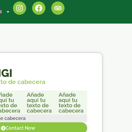
IGI
xto de cabecera
zo
ñade
Añade
Añade
quí tu
aquí tu
aquí tu
exto de
texto de
texto de
abecera
cabecera
cabecera
de cabecera
Contact Now