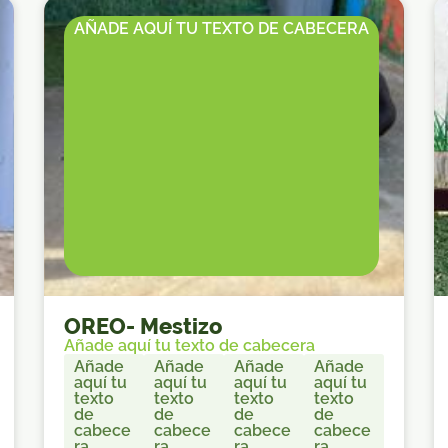
AÑADE AQUÍ TU TEXTO DE CABECERA
OREO
-
Mestizo
Añade aquí tu texto de cabecera
Añade
Añade
Añade
Añade
aquí tu
aquí tu
aquí tu
aquí tu
texto
texto
texto
texto
de
de
de
de
cabece
cabece
cabece
cabece
ra
ra
ra
ra