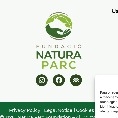
Us
Para ofrecer
almacenar y/
tecnologías
identificaci
Privacy Policy
|
Legal Notice
|
Cookies Policy
afectar nega
© 2026 Natura Parc Foundation – All rights reserved.