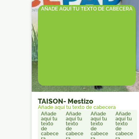
AÑADE AQUÍ TU TEXTO DE CABECERA
TAISON
-
Mestizo
Añade aquí tu texto de cabecera
Añade
Añade
Añade
Añade
aquí tu
aquí tu
aquí tu
aquí tu
texto
texto
texto
texto
de
de
de
de
cabece
cabece
cabece
cabece
ra
ra
ra
ra