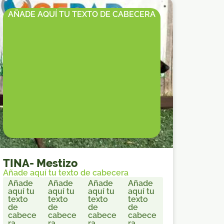
AÑADE AQUÍ TU TEXTO DE CABECERA
TINA
-
Mestizo
Añade aquí tu texto de cabecera
Añade
Añade
Añade
Añade
aquí tu
aquí tu
aquí tu
aquí tu
texto
texto
texto
texto
de
de
de
de
cabece
cabece
cabece
cabece
ra
ra
ra
ra