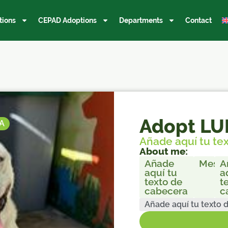
tions
CEPAD Adoptions
Departments
Contact
Adopt LU
A
Añade aquí tu te
About me:
Añade
Mesti
A
aquí tu
a
texto de
t
cabecera
c
Añade aquí tu texto 